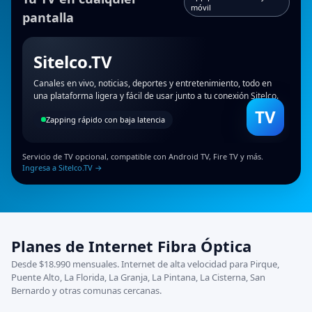
móvil
pantalla
Sitelco.TV
Canales en vivo, noticias, deportes y entretenimiento, todo en
una plataforma ligera y fácil de usar junto a tu conexión Sitelco.
TV
Zapping rápido con baja latencia
Servicio de TV opcional, compatible con Android TV, Fire TV y más.
Ingresa a Sitelco.TV →
Planes de Internet Fibra Óptica
Desde $18.990 mensuales. Internet de alta velocidad para Pirque,
Puente Alto, La Florida, La Granja, La Pintana, La Cisterna, San
Bernardo y otras comunas cercanas.