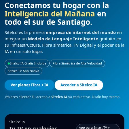
clientes. Bienvenido al
servicio Sitelco
.
Sitelco IA
Conectamos tu hogar con la
futuro hoy.
Ir a
Inteligencia del Mañana
en
Empieza la
Sitelco
experiencia
todo el sur de Santiago.
IA
GRATIS
Sitelco es la primera
empresa de internet del mundo
en
integrar un
Modelo de Lenguaje Inteligente
gratuito en
su infraestructura. Fibra simétrica, TV Digital y el poder de la
IA en un solo lugar.
Sitelco IA Gratis Incluida
Fibra Simétrica de Alta Velocidad
Sitelco.TV App Nativa
Ver planes Fibra + IA
Acceder a Sitelco IA
¿Ya eres cliente? Tu acceso a
Sitelco IA
ya está activo. Úsalo hoy mismo.
Sitelco.TV
Tu TV en cualquier
App para Smart TV y